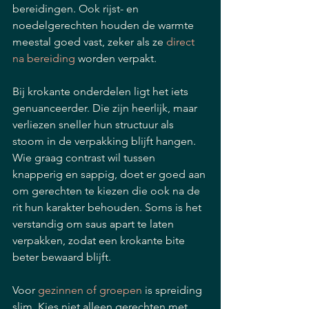
bereidingen. Ook rijst- en 
noedelgerechten houden de warmte 
meestal goed vast, zeker als ze 
direct 
na bereiding
 worden verpakt.
Bij krokante onderdelen ligt het iets 
genuanceerder. Die zijn heerlijk, maar 
verliezen sneller hun structuur als 
stoom in de verpakking blijft hangen. 
Wie graag contrast wil tussen 
knapperig en sappig, doet er goed aan 
om gerechten te kiezen die ook na de 
rit hun karakter behouden. Soms is het 
verstandig om saus apart te laten 
verpakken, zodat een krokante bite 
beter bewaard blijft.
Voor 
gezinnen of groepen
 is spreiding 
slim. Kies niet alleen gerechten met 