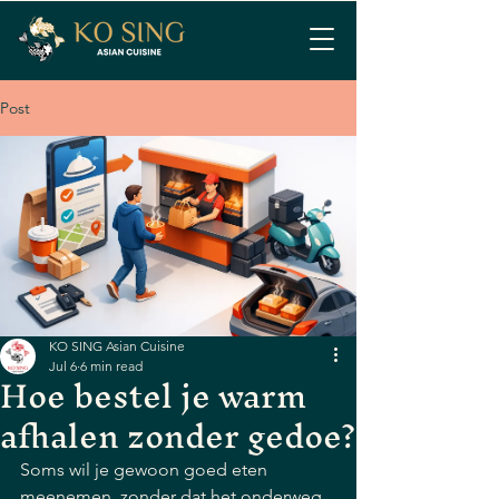
Post
KO SING Asian Cuisine
Jul 6
6 min read
Hoe bestel je warm
afhalen zonder gedoe?
Soms wil je gewoon goed eten 
meenemen, zonder dat het onderweg 