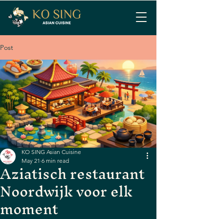
Post
KO SING Asian Cuisine
May 21
6 min read
Aziatisch restaurant
Noordwijk voor elk
moment