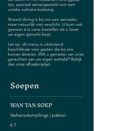
zijn, speciaal samengesteld voor een
unieke culinaire beleving.
Shared dining is bij ons een aanrader,
maar natuurlijk niet verplicht. U kunt ook
gewoon à la carte bestellen als u liever
uw eigen gerecht kiest.
Let op: dit menu is uitsluitend
beschikbaar voor gasten die bij ons
komen dineren. Wilt u genieten van onze
gerechten aan uw eigen eettafel? Bekijk
dan onze afhaalprijslijst.
Soepen
WAN TAN SOEP
Varkensdumplings | paksoi
€ 7