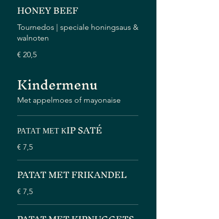
HONEY BEEF
Tournedos | speciale honingsaus &
walnoten
€ 20,5
Kindermenu
Met appelmoes of mayonaise
РАТАТ МЕТ КIP SATÉ
€ 7,5
PATAT MET FRIKANDEL
€ 7,5