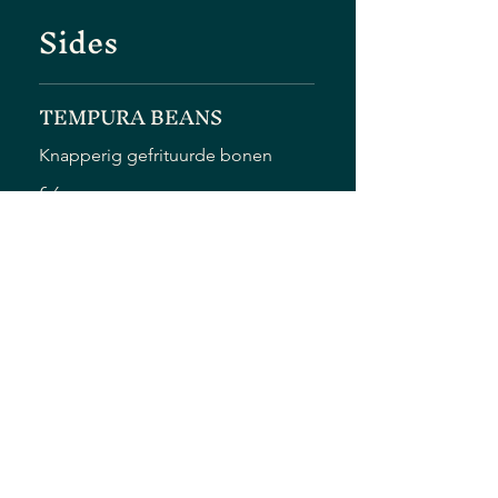
Sides
TEMPURA BEANS
Knapperig gefrituurde bonen
€ 6
CASSAVE
Met satésaus
€ 5
SIE CHOI
Seizoensgroenten
€ 8