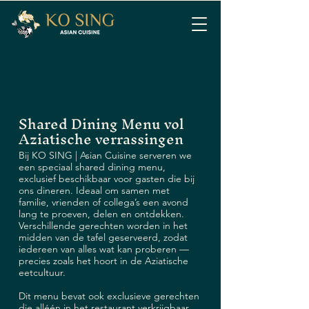
Shared Dining Menu vol
Aziatische verrassingen
Bij KO SING | Asian Cuisine serveren we
een speciaal shared dining menu,
exclusief beschikbaar voor gasten die bij
ons dineren. Ideaal om samen met
familie, vrienden of collega’s een avond
lang te proeven, delen en ontdekken.
Verschillende gerechten worden in het
midden van de tafel geserveerd, zodat
iedereen van alles wat kan proberen —
precies zoals het hoort in de Aziatische
eetcultuur.
Dit menu bevat ook exclusieve gerechten
die alléén in het restaurant verkrijgbaar