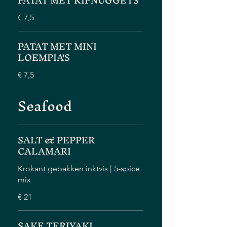
PATAT MET KIPNUGGETS
€ 7,5
PATAT MET MINI
LOEMPIA'S
€ 7,5
Seafood
SALT & PEPPER
CALAMARI
Krokant gebakken inktvis | 5-spice
mix
€ 21
SAKE TERIYAKI