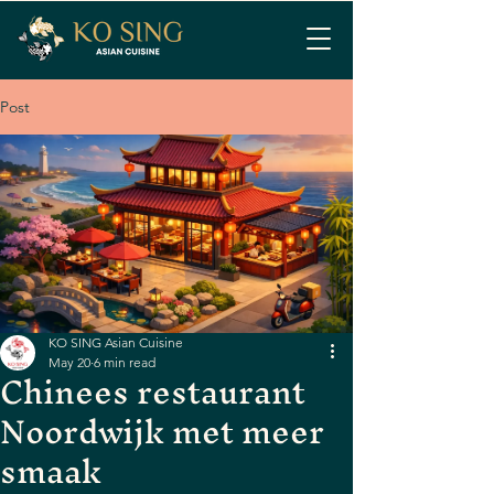
Post
KO SING Asian Cuisine
May 20
6 min read
Chinees restaurant
Noordwijk met meer
smaak