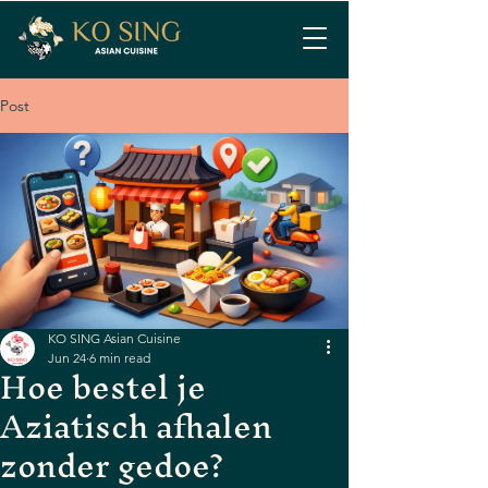
Post
KO SING Asian Cuisine
Jun 24
6 min read
Hoe bestel je
Aziatisch afhalen
zonder gedoe?