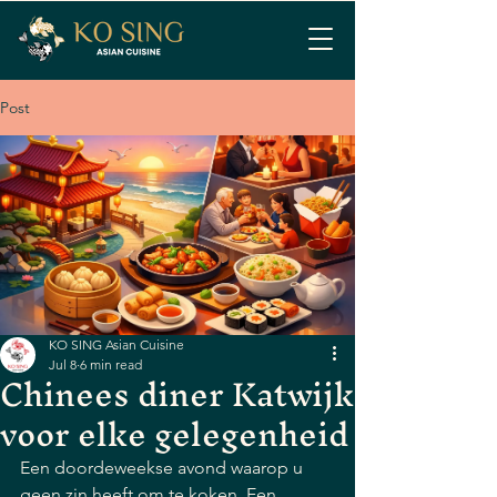
Post
KO SING Asian Cuisine
Jul 8
6 min read
Chinees diner Katwijk
voor elke gelegenheid
Een doordeweekse avond waarop u 
geen zin heeft om te koken. Een 