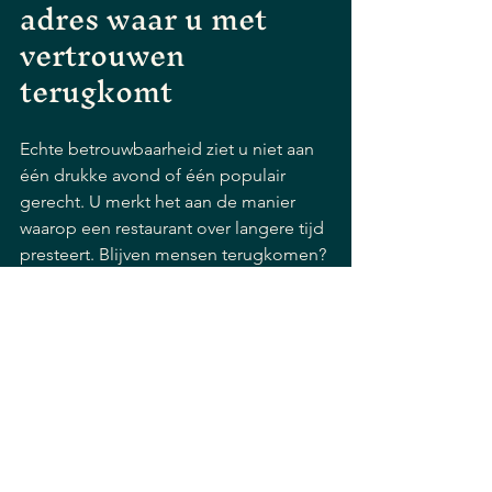
adres waar u met 
vertrouwen 
terugkomt
Echte betrouwbaarheid ziet u niet aan 
één drukke avond of één populair 
gerecht. U merkt het aan de manier 
waarop een restaurant over langere tijd 
presteert. Blijven mensen terugkomen? 
Is de kwaliteit stabiel? Voelt de 
bediening ervaren? En wordt er 
zichtbaar zorg besteed aan zowel de 
keuken als de gastbeleving?
Voor veel gasten in de regio is dat 
uiteindelijk belangrijker dan een 
tijdelijke hype. Een vertrouwd 
restaurant geeft rust. U weet wat u kunt 