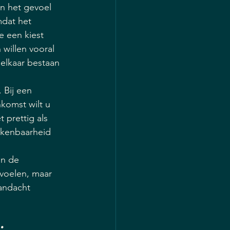
n het gevoel 
mdat het 
 een kiest 
willen vooral 
 elkaar bestaan 
 Bij een 
nkomst wilt u 
 prettig als 
rkenbaarheid 
in de 
voelen, maar 
andacht 