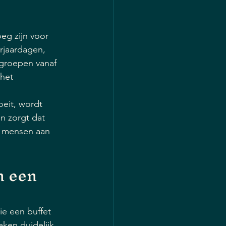
eg zijn voor 
rjaardagen, 
 groepen vanaf 
het 
eit, wordt 
n zorgt dat 
e mensen aan 
n een 
ie een buffet 
aken duidelijk 