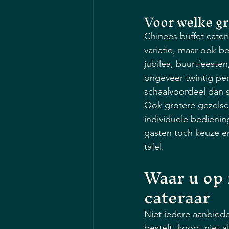
Voor welke gr
Chinees buffet cater
variatie, maar ook b
jubilea, buurtfeeste
ongeveer twintig per
schaalvoordeel dan 
Ook grotere gezelsch
individuele bedienin
gasten toch keuze er
tafel.
Waar u op 
cateraar
Niet iedere aanbiede
bestelt, koopt niet a