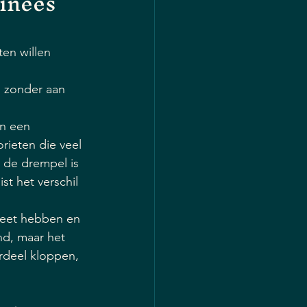
inees 
en willen 
 
, zonder aan 
n een 
rieten die veel 
 de drempel is 
t het verschil 
 beet hebben en 
end, maar het 
rdeel kloppen, 