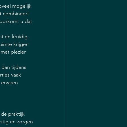
oveel mogelijk 
et combineert 
voorkomt u dat 
t en kruidig, 
uimte krijgen 
 met plezier 
dan tijdens 
rties vaak 
 ervaren 
de praktijk 
ustig en zorgen 