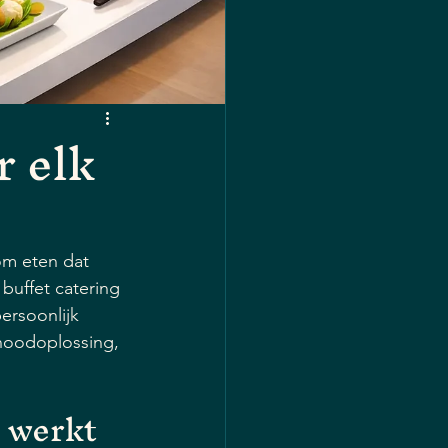
r elk
 om eten dat 
 buffet catering 
ersoonlijk 
 noodoplossing, 
k werkt