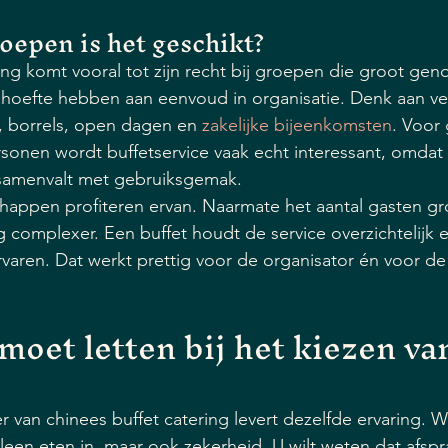
oepen is het geschikt?
ing komt vooral tot zijn recht bij groepen die groot geno
ehoefte hebben aan eenvoud in organisatie. Denk aan ve
n, borrels, open dagen en 
zakelijke bijeenkomsten
. Voor
sonen wordt buffetservice vaak echt interessant, omdat 
samenvalt met gebruiksgemak.
appen profiteren ervan. Naarmate het aantal gasten gro
g complexer. Een buffet houdt de service overzichtelijk e
varen. Dat werkt prettig voor de organisator én voor d
moet letten bij het kiezen va
r van chinees buffet catering levert dezelfde ervaring. W
lleen eten in, maar ook zekerheid. U wilt weten dat afspr