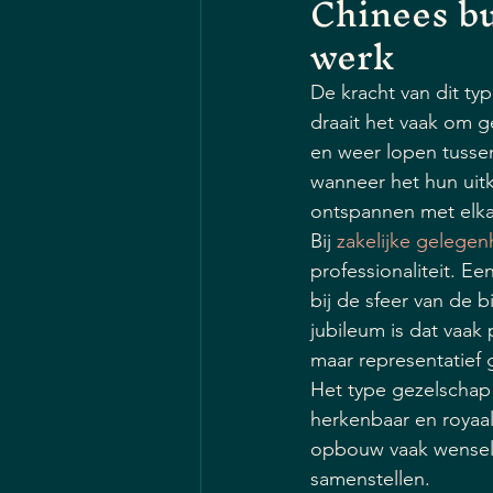
Chinees bu
werk
De kracht van dit typ
draait het vaak om g
en weer lopen tussen
wanneer het hun uit
ontspannen met elka
Bij 
zakelijke gelege
professionaliteit. E
bij de sfeer van de 
jubileum is dat vaak
maar representatief
Het type gezelschap 
herkenbaar en royaal 
opbouw vaak wenselij
samenstellen.