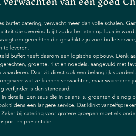
 verwachten van een goed Ch
es buffet catering, verwacht meer dan volle schalen. Gast
aliteit die overeind blijft zodra het eten op locatie wordt
raagt om gerechten die geschikt zijn voor buffetservice
n te leveren.
ld buffet heeft daarom een logische opbouw. Denk aa
gerechten, groente, rijst en noedels, aangevuld met favo
waarderen. Daar zit direct ook een belangrijk voordeel:
ongeveer wat ze kunnen verwachten, maar waarderen juis
g verfijnder is dan standaard.
ak in details. Een saus die in balans is, groenten die nog
, ook tijdens een langere service. Dat klinkt vanzelfsprek
 Zeker bij catering voor grotere groepen moet elk onde
ansport en presentatie.