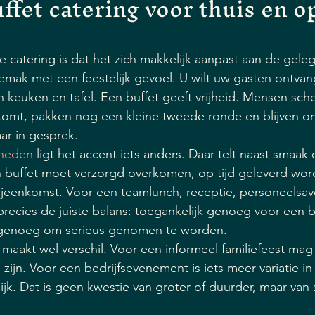
ffet catering voor thuis en op
e catering is dat het zich makkelijk aanpast aan de gele
emak met een feestelijk gevoel. U wilt uw gasten ontvan
 keuken en tafel. Een buffet geeft vrijheid. Mensen sc
komt, pakken nog een kleine tweede ronde en blijven o
ar in gesprek.
nheden
 ligt het accent iets anders. Daar telt naast smaak
en buffet moet verzorgd overkomen, op tijd geleverd wo
bijeenkomst. Voor een teamlunch, receptie, personeelsav
 precies de juiste balans: toegankelijk genoeg voor een 
 genoeg om serieus genomen te worden.
maakt wel verschil. Voor een informeel familiefeest ma
zijn. Voor een bedrijfsevenement is iets meer variatie in
k. Dat is geen kwestie van groter of duurder, maar van 