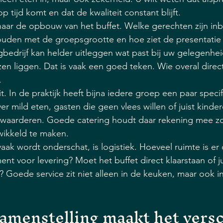
op tijd komt en dat de kwaliteit constant blijft.
naar de opbouw van het buffet. Welke gerechten zijn in
uden met de groepsgrootte en hoe ziet de presentatie 
bedrijf kan helder uitleggen wat past bij uw gelegenhei
n liggen. Dat is vaak een goed teken. Wie overal direct
.
eit. In de praktijk heeft bijna iedere groep een paar spec
ever mild eten, gasten die geen vlees willen of juist kinde
waarderen. Goede catering houdt daar rekening mee zo
wikkeld te maken.
ak wordt onderschat, is logistiek. Hoeveel ruimte is er o
t voor levering? Moet het buffet direct klaarstaan of jui
oede service zit niet alleen in de keuken, maar ook in
samenstelling maakt het versc