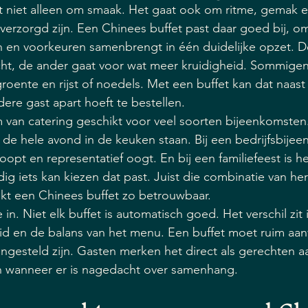
het niet alleen om smaak. Het gaat ook om ritme, gemak e
erzorgd zijn. Een Chinees buffet past daar goed bij, o
 en voorkeuren samenbrengt in één duidelijke opzet. De
cht, de ander gaat voor wat meer kruidigheid. Sommigen 
groente en rijst of noedels. Met een buffet kan dat naast
dere gast apart hoeft te bestellen.
van catering geschikt voor veel soorten bijeenkomsten.
t de hele avond in de keuken staan. Bij een bedrijfsbijee
loopt en representatief oogt. En bij een familiefeest is het
g iets kan kiezen dat past. Juist die combinatie van he
kt een Chinees buffet zo betrouwbaar.
 in. Niet elk buffet is automatisch goed. Het verschil zit 
id en de balans van het menu. Een buffet moet ruim aan
engesteld zijn. Gasten merken het direct als gerechten a
 wanneer er is nagedacht over samenhang.