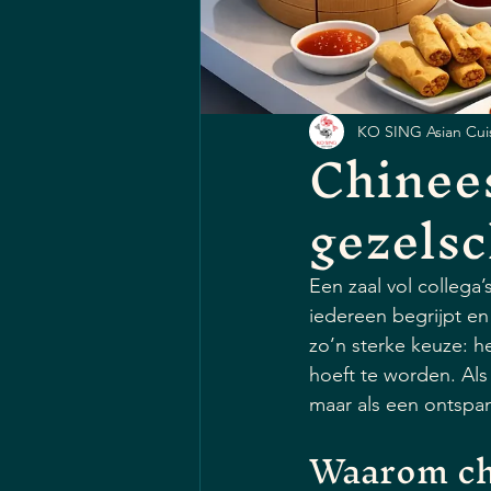
KO SING Asian Cui
Chinees
gezels
Een zaal vol collega’
iedereen begrijpt en 
zo’n sterke keuze: he
hoeft te worden. Als
maar als een ontspa
Waarom chi