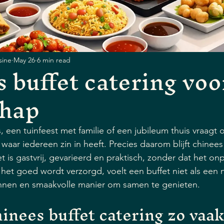
sine
May 26
6 min read
 buffet catering voo
chap
s, een tuinfeest met familie of een jubileum thuis vraagt
waar iedereen zin in heeft. Precies daarom blijft chinees
t is gastvrij, gevarieerd en praktisch, zonder dat het onp
 het goed wordt verzorgd, voelt een buffet niet als een
nnen en smaakvolle manier om samen te genieten.
nees buffet catering zo vaa