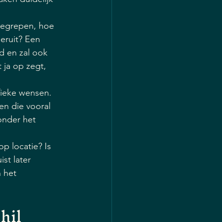
begrepen, hoe 
eruit? Een 
d en zal ook 
 ja op zegt, 
ifieke wensen. 
ren die vooral 
nder het 
p locatie? Is 
st later 
 het 
hil