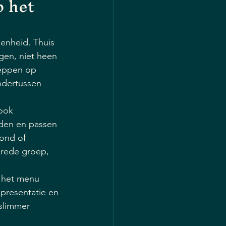
 het 
genheid. Thuis 
gen, niet heen 
heppen op 
ndertussen 
 ook 
rden en passen 
ond of 
brede groep, 
g het menu 
 presentatie en 
slimmer 