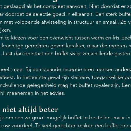
ht geslaagd als het compleet aanvoelt. Niet doordat er z
r doordat de selectie goed in elkaar zit. Een sterk buff
n met voldoende afwisseling in structuur en smaak. Zo 
ijken.
m te kiezen voor een evenwicht tussen warm en fris, zach
aar krachtige gerechten geven karakter, maar die moeten r
 Juist dan ontstaat een buffet waar verschillende gasten
eelt mee. Bij een staande receptie eten mensen anders 
efeest. In het eerste geval zijn kleinere, toegankelijke po
vondvullende gelegenheid mag het buffet royaler zijn. Een
schil meenemen in het advies.
niet altijd beter
ijk om een zo groot mogelijk buffet te bestellen, maar in 
d in uw voordeel. Te veel gerechten maken een buffet onr