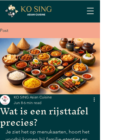
Post
KO SING Asian Cuisine
Jun 8
6 min read
Wat is een rijsttafel
precies?
Je ziet het op menukaarten, hoort het 
voorbij komen bij familie-etentjes en 