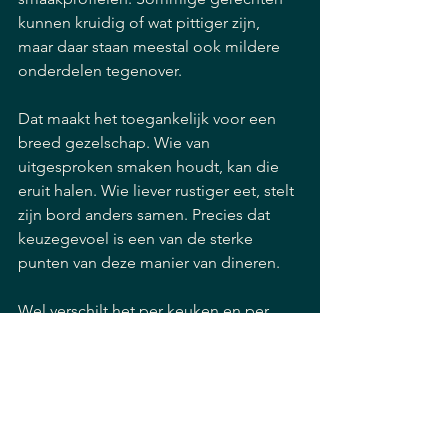
kunnen kruidig of wat pittiger zijn, 
maar daar staan meestal ook mildere 
onderdelen tegenover.
Dat maakt het toegankelijk voor een 
breed gezelschap. Wie van 
uitgesproken smaken houdt, kan die 
eruit halen. Wie liever rustiger eet, stelt 
zijn bord anders samen. Precies dat 
keuzegevoel is een van de sterke 
punten van deze manier van dineren.
Wel verschilt het per keuken en per 
samenstelling. Daarom is het altijd 
prettig wanneer een restaurant 
duidelijk aangeeft welke gerechten wat 
krachtiger zijn en waar de zachtere 
smaken zitten.