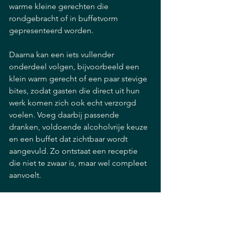
warme kleine gerechten die 
rondgebracht of in buffetvorm 
gepresenteerd worden.
Daarna kan een iets vullender 
onderdeel volgen, bijvoorbeeld een 
klein warm gerecht of een paar stevige 
bites, zodat gasten die direct uit hun 
werk komen zich ook echt verzorgd 
voelen. Voeg daarbij passende 
dranken, voldoende alcoholvrije keuze 
en een buffet dat zichtbaar wordt 
aangevuld. Zo ontstaat een receptie 
die niet te zwaar is, maar wel compleet 
aanvoelt.
Voor bedrijven in Noordwijk en 
omgeving is het vaak prettig om te 
werken met een cateraar die zowel het 