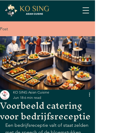
Post
KO SING Asian Cuisine
Jun 18
6 min read
Voorbeeld catering
voor bedrijfsreceptie
Een bedrijfsreceptie valt of staat zelden 
met de speech of de bloemstukken. 