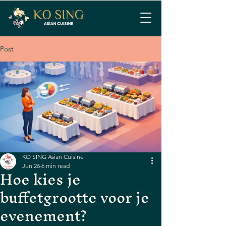
Post
KO SING Asian Cuisine
Jun 26
6 min read
Hoe kies je
buffetgrootte voor je
evenement?