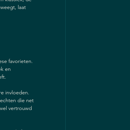
weegt, laat 
se favorieten. 
ek en 
ft.
e invloeden. 
rechten die net 
owel vertrouwd 