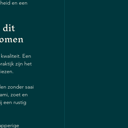
jheid en een 
dit 
komen
kwaliteit. Een 
ktijk zijn het 
iezen.
den zonder saai 
ami, zoet en 
 een rustig 
apperige 