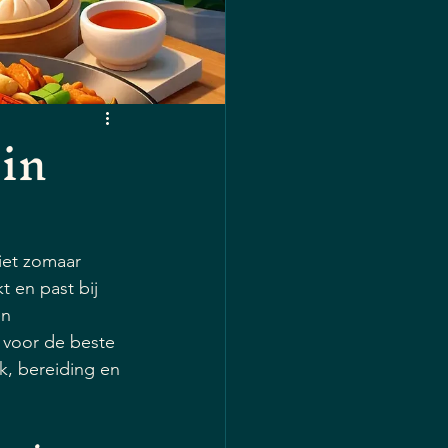
 in
iet zomaar 
t en past bij 
n 
e voor de beste 
k, bereiding en 