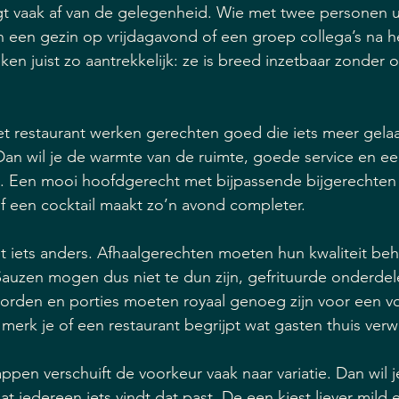
t vaak af van de gelegenheid. Wie met twee personen ui
n een gezin op vrijdagavond of een groep collega’s na h
en juist zo aantrekkelijk: ze is breed inzetbaar zonder o
et restaurant werken gerechten goed die iets meer gela
Dan wil je de warmte van de ruimte, goede service en een
. Een mooi hoofdgerecht met bijpassende bijgerechten 
f een cocktail maakt zo’n avond completer.
net iets anders. Afhaalgerechten moeten hun kwaliteit b
Sauzen mogen dus niet te dun zijn, gefrituurde onderde
worden en porties moeten royaal genoeg zijn voor een v
n merk je of een restaurant begrijpt wat gasten thuis ver
appen verschuift de voorkeur vaak naar variatie. Dan wil 
t iedereen iets vindt dat past. De een kiest liever mild e