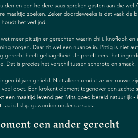
ruiden en een heldere saus spreken gasten aan die wel Az
re maaltijd zoeken. Zeker doordeweeks is dat vaak de b
 houdt het verfijnd.
 wat meer pit zijn er gerechten waarin chili, knoflook en
ing zorgen. Daar zit wel een nuance in. Pittig is niet au
g gerecht heeft gelaagdheid. Je proeft eerst het ingredi
. Dat is precies het verschil tussen scherpte en smaak.
ngen blijven geliefd. Niet alleen omdat ze vertrouwd zi
 veel doet. Een krokant element tegenover een zachte s
t een maaltijd levendiger. Mits goed bereid natuurlijk -
et taai of slap geworden onder de saus.
moment een ander gerecht