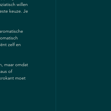
iatisch willen 
este keuze. Je 
 aromatische 
tomatisch 
ënt zelf en 
jn, maar omdat 
aus of 
 krokant moet 