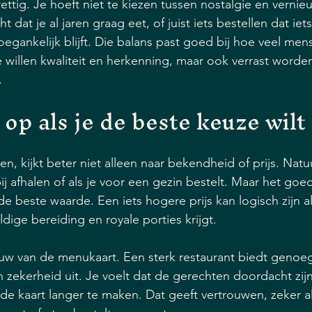
ettig. Je hoeft niet te kiezen tussen nostalgie en vernie
dat je al jaren graag eet, of juist iets bestellen dat iets
oegankelijk blijft. Die balans past goed bij hoe veel me
e willen kwaliteit en herkenning, maar ook verrast worde
.
e op als je de beste keuze wil
n, kijkt beter niet alleen naar bekendheid of prijs. Natuu
j afhalen of als je voor een gezin bestelt. Maar het go
 de beste waarde. Een iets hogere prijs kan logisch zijn al
dige bereiding en royale porties krijgt.
w van de menukaart. Een sterk restaurant biedt genoeg
 en zekerheid uit. Je voelt dat de gerechten doordacht zijn
e kaart langer te maken. Dat geeft vertrouwen, zeker al