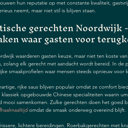
uwen hun reputatie op met constante kwaliteit, gastvri
rieus neemt, maar niet stil is blijven staan.
tische gerechten Noordwijk - 
aken waar gasten voor terug
ordwijk waarderen gasten keuze, maar niet ten koste van 
g, zolang elk gerecht met aandacht wordt bereid. In de pra
lijke smaakprofielen waar mensen steeds opnieuw voor k
rtige, rijke saus blijven populair omdat ze comfort bie
 klassiek opgebouwde Chinese specialiteiten waarin um
eid mooi samenkomen. Zulke gerechten doen het goed bij
afhaalmaaltijd
 omdat de smaak onderweg overeind blijft.
 frissere, lichtere bereidingen. Roerbakgerechten met kn