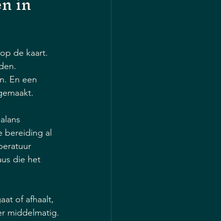
n in 
op de kaart. 
den. 
n. En een 
 gemaakt.
alans 
 bereiding al 
peratuur 
us die het 
at of afhaalt, 
er middelmatig. 