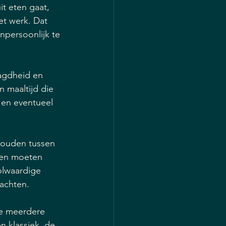
t eten gaat, 
et werk. Dat 
npersoonlijk te 
agdheid en 
 maaltijd die 
en eventueel 
ehouden tussen 
len moeten 
olwaardige 
wachten.
je meerdere 
n klassiek, de 