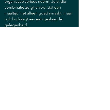
organisatie serieus neemt. Juist die 
combinatie zorgt ervoor dat een 
maaltijd niet alleen goed smaakt, maar 
ook bijdraagt aan een geslaagde 
gelegenheid.
Wanneer een buffet 
echt iets toevoegt 
aan uw gelegenheid
Het beste buffet is niet per se het 
grootste of het meest opvallende. Het 
is het buffet dat past bij de sfeer van 
de avond en dat u als organisator 
ontzorgt. Gasten moeten zich welkom 
voelen, makkelijk kunnen kiezen en het 
gevoel hebben dat er aandacht is 
besteed aan hun maaltijd.