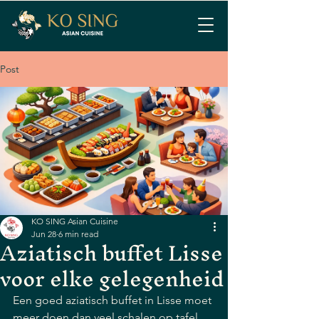
Post
KO SING Asian Cuisine
Jun 28
6 min read
Aziatisch buffet Lisse
voor elke gelegenheid
Een goed aziatisch buffet in Lisse moet 
meer doen dan veel schalen op tafel 